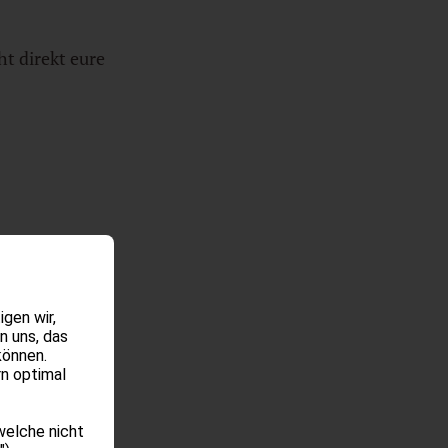
t direkt eure
N
BUCHEN
gen wir,
n uns, das
können.
rn optimal
welche nicht