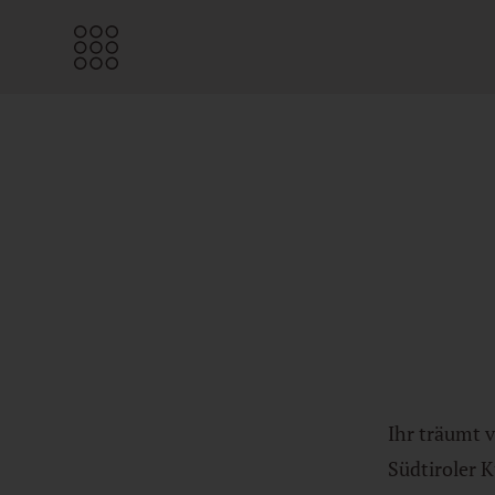
ZIMMER & CHALETS
EDELWEISS
KULINARIK
ALM WELLNESS
AKTIV & NATUR
Ihr träumt v
Südtiroler 