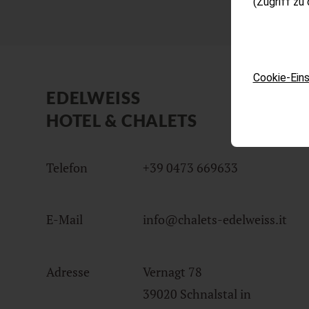
(Zugriff zu
Cookie-Eins
EDELWEISS
HOTEL & CHALETS
Telefon
+39 0473 669633
E-Mail
info@chalets-edelweiss.it
Adresse
Vernagt 78
39020 Schnalstal in