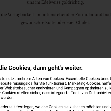
uns im Edelweiss goldrichtig.
h die Verfügbarkeit im untenstehenden Formular und buch
gewünschte Suite oder euer Chalet.
ANFRAGE
die Cookies, dann geht's weiter.
te nutzt mehrere Arten von Cookies: Essentielle Cookies benöti
ebsite reibungslos für Sie funktioniert. Marketing-Cookies helfe
ein unerwarteter Fehler aufgetreten.
der Websitebesucher analysieren und Kampagnen optimieren zu 
e Cookies stellen sicher, dass integrierte Tools von Drittanbiete
 werden.
jederzeit festlegen, welche Cookies sie zulassen möchten und 