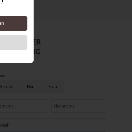
).
en
EWSLETTER
NMELDUNG