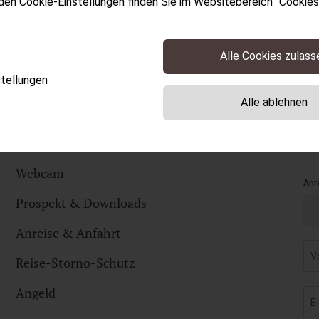
 den Cookie-Einstellungen finden Sie im Websitebereich "Cookies"
Alle Cookies zulass
tellungen
INFORMATION
N
Alle ablehnen
& LINKS
A
Webcam
Prospekt & Downloads
Anreise & Anfahrt
Reise-Storno-Schutz
Angeld