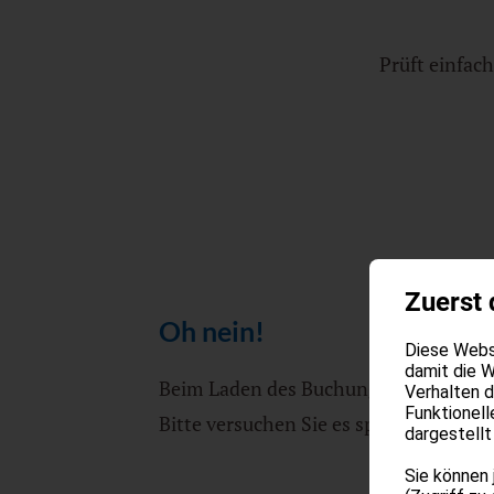
Prüft einfac
Newsletter
Anreise & Anfahrt
Gutscheine
Jobs
DE
IT
EN
Zuerst 
Oh nein!
Diese Websi
damit die W
Beim Laden des Buchungs-Widgets ist 
Verhalten 
Funktionell
Bitte versuchen Sie es später erneut.
dargestellt
Sie können 