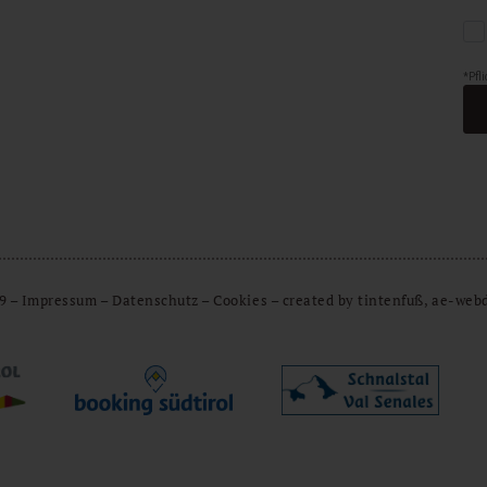
9
–
Impressum
–
Datenschutz
–
Cookies
–
created by tintenfuß, ae-web