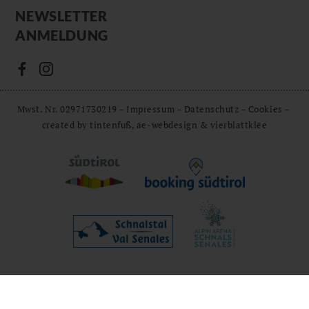
NEWSLETTER
ANMELDUNG
Mwst. Nr. 02971730219
–
Impressum
–
Datenschutz
–
Cookies
–
created by tintenfuß, ae-webdesign & vierblattklee