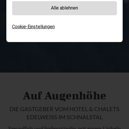
AKTIV & NATUR
Alle ablehnen
Jetzt anfragen
Cookie-Einstellungen
Newsletter
Anreise & Anfahrt
Gutscheine
Jobs
DE
IT
EN
Auf Augenhöhe
DIE GASTGEBER VOM HOTEL & CHALETS
EDELWEISS IM SCHNALSTAL
Freundlich und bodenständig, mit einem Lächeln