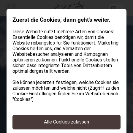
Zuerst die Cookies, dann geht's weiter.
Anfragen
Buchen
Diese Website nutzt mehrere Arten von Cookies:
Essentielle Cookies benötigen wir, damit die
ZIMMER & CHALETS
Website reibungslos für Sie funktioniert. Marketing-
Cookies helfen uns, das Verhalten der
Websitebesucher analysieren und Kampagnen
EDELWEISS
optimieren zu können. Funktionelle Cookies stellen
sicher, dass integrierte Tools von Drittanbietern
Gastgeber & Team
optimal dargestellt werden.
Urlaub am See
Philosophie
Sie können jederzeit festlegen, welche Cookies sie
zulassen möchten und welche nicht (Zugriff zu den
Impressionen
Cookie-Einstellungen finden Sie im Websitebereich
"Cookies").
und in den
Aktuelles
KULINARIK
Alle Cookies zulassen
Bergen
ALM WELLNESS