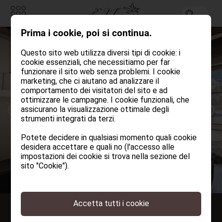
Prima i cookie, poi si continua.
Richiesta
Prenotare
Questo sito web utilizza diversi tipi di cookie: i
cookie essenziali, che necessitiamo per far
CAMERE & CHALETS
funzionare il sito web senza problemi. I cookie
marketing, che ci aiutano ad analizzare il
Camere & Suite
comportamento dei visitatori del sito e ad
ottimizzare le campagne. I cookie funzionali, che
assicurano la visualizzazione ottimale degli
Chalet privati
strumenti integrati da terzi.
Servizi inclusi
Potete decidere in qualsiasi momento quali cookie
desidera accettare e quali no (l'accesso alle
Listino prezzi
impostazioni dei cookie si trova nella sezione del
sito "Cookie").
Offerte
EDELWEISS
Accetta tutti i cookie
ARTE CULINARIA