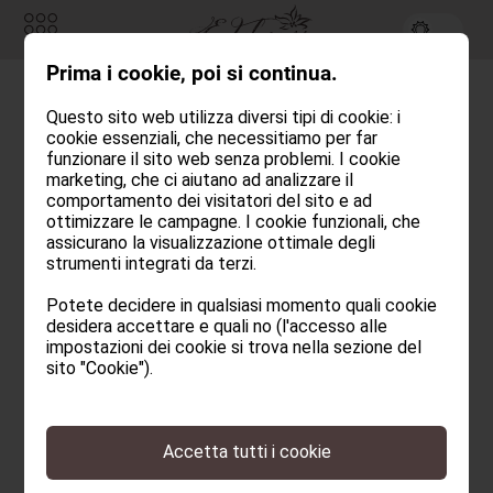
Prima i cookie, poi si continua.
Richiesta
Prenotare
Questo sito web utilizza diversi tipi di cookie: i
Ecco perché siamo
cookie essenziali, che necessitiamo per far
CAMERE & CHALETS
funzionare il sito web senza problemi. I cookie
marketing, che ci aiutano ad analizzare il
come siamo
comportamento dei visitatori del sito e ad
EDELWEISS
ottimizzare le campagne. I cookie funzionali, che
assicurano la visualizzazione ottimale degli
Ospite & Team
strumenti integrati da terzi.
FAMILIARE E ACCOGLIENTE - L'EDELWEISS
Filosofia
NELLA VAL SENALES
Potete decidere in qualsiasi momento quali cookie
desidera accettare e quali no (l'accesso alle
Impressioni
impostazioni dei cookie si trova nella sezione del
In montagna, siamo tutti uguali. Ci si saluta sui
sito "Cookie").
Notizie da noi
sentieri e ci si sorride amichevolmente - proprio
così. E poiché la montagna è la nostra casa, siamo
ARTE CULINARIA
Accetta tutti i cookie
altrettanto cordiali, informali e sereni. Questo crea
BENESSERE ALPINO
un senso di amicizia e di unione che rende una